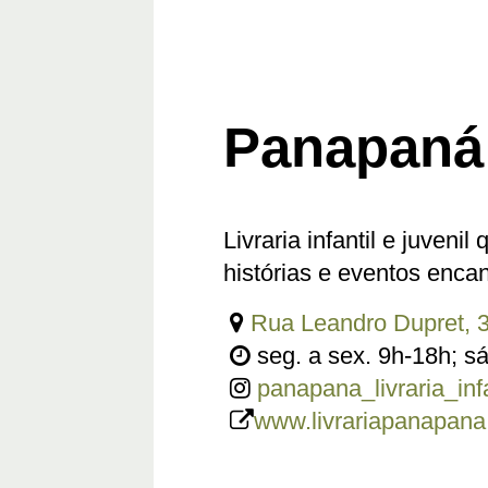
Panapaná L
Livraria infantil e juveni
histórias e eventos enca
Rua Leandro Dupret, 3
seg. a sex. 9h-18h; s
panapana_livraria_infa
www.livrariapanapana