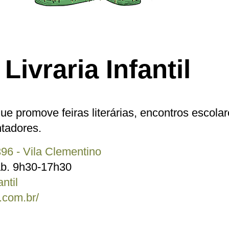
ivraria Infantil
l que promove feiras literárias, encontros escol
ntadores.
96 - Vila Clementino
áb. 9h30-17h30
ntil
.com.br/